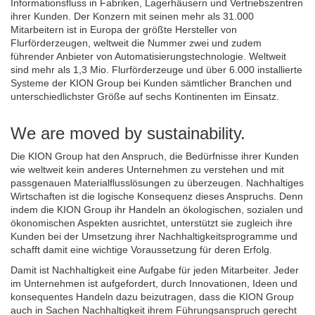
Informationsfluss in Fabriken, Lagerhäusern und Vertriebszentren
ihrer Kunden. Der Konzern mit seinen mehr als 31.000
Mitarbeitern ist in Europa der größte Hersteller von
Flurförderzeugen, weltweit die Nummer zwei und zudem
führender Anbieter von Automatisierungstechnologie. Weltweit
sind mehr als
1,3 Mio.
Flurförderzeuge und über 6.000 installierte
Systeme der
KION Group
bei Kunden sämtlicher Branchen und
unterschiedlichster Größe auf sechs Kontinenten im Einsatz.
We are moved by sustainability.
Die
KION Group
hat den Anspruch, die Bedürfnisse ihrer Kunden
wie weltweit kein anderes Unternehmen zu verstehen und mit
passgenauen Materialflusslösungen zu überzeugen. Nachhaltiges
Wirtschaften ist die logische Konsequenz dieses Anspruchs. Denn
indem die
KION Group
ihr Handeln an ökologischen, sozialen und
ökonomischen Aspekten ausrichtet, unterstützt sie zugleich ihre
Kunden bei der Umsetzung ihrer Nachhaltigkeits­programme und
schafft damit eine wichtige Voraussetzung für deren Erfolg.
Damit ist Nachhaltigkeit eine Aufgabe für jeden Mitarbeiter. Jeder
im Unternehmen ist aufgefordert, durch Innovationen, Ideen und
konsequentes Handeln dazu beizutragen, dass die
KION Group
auch in Sachen Nachhaltigkeit ihrem Führungsanspruch gerecht